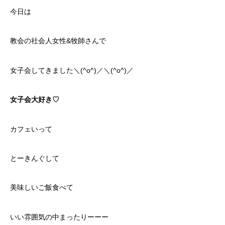
今日は
教会の社会人女性&牧師さんで
女子会してきました＼(^o^)／＼(^o^)／
女子会大好き♡
カフェいって
とーきんぐして
美味しいご飯食べて
いい雰囲気の中まったりーーー