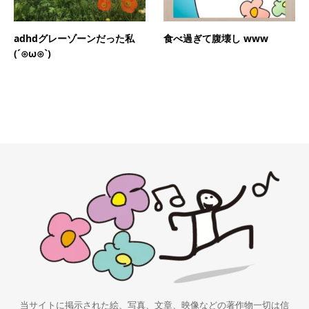
adhdグレーゾーンだった私
食べ過ぎて腹壊し www
(´⊙ω⊙`)
当サイトに掲示された絵、写真、文章、映像などの著作物一切は信